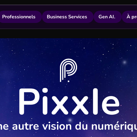
Professionnels
Business Services
Gen AI.
À pr
ce digitale née à Aix-en-Provence et acteur Fren
solution numérique
PixxIe
e autre vision du numériq