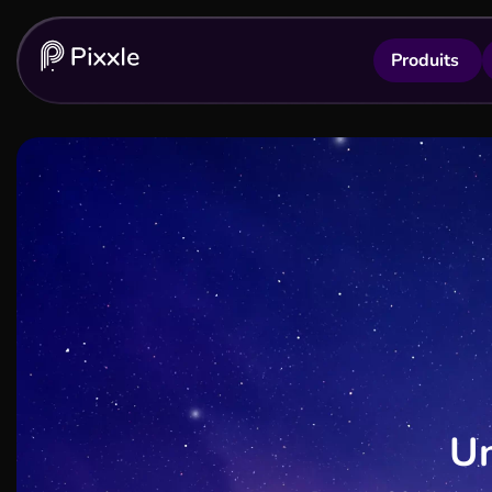
Produits
À Propos de Pixxle - la nouvelle référen
Un