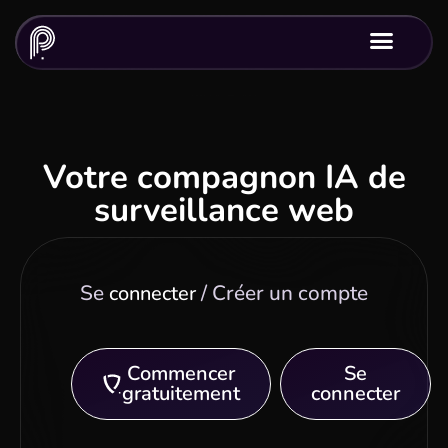
Pixxle Echo, communiquez autrement avec des messages vocaux éphémères avec vos contacts, proches et communauté.
Votre compagnon IA de
surveillance web
Se
/ Créer un compte
connecter
Commencer
Se
gratuitement
connecter