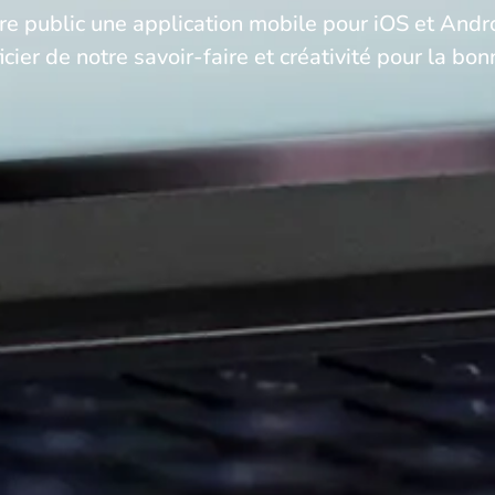
re public une application mobile pour iOS et Andro
ier de notre savoir-faire et créativité pour la bon