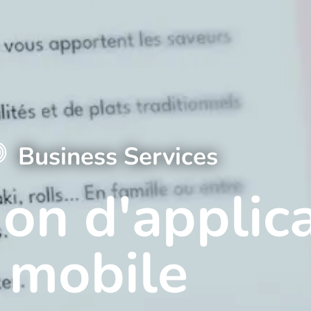
OS pour iPhone et Android pour professionnels e
Business Services
on d'applic
mobile