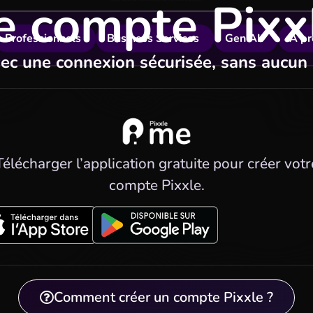
e compte Pixx
Compte Pixxle : connexion simple, rapide et sécurisée sans mot de passe pour accéder à tous vos services Pixxle avec l'application Pixxle Me
Professionnels
Business Services
Gen AI.
À pr
c une connexion sécurisée, sans aucun
Télécharger l’application gratuite pour créer votr
compte Pixxle.
Comment créer un compte Pixxle ?