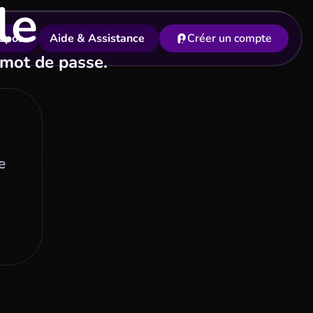
le
opos
Aide & Assistance
Créer un compte
 mot de passe.
e