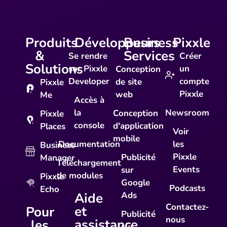
Produits
Développeurs
Business
Pixxle
&
Services
Se rendre
Créer
Solutions
sur Pixxle
un
Conception
Developer
compte
de site
Pixxle
Pixxle
web
Me
Accès à
la
Newsroom
Conception
Pixxle
console
d'application
Places
Voir
mobile
Documentation
les
Business
Pixxle
Publicité
Manager
Téléchargement
Events
sur
de modules
Pixxle
Google
Podcasts
Echo
Aide
Ads
Contactez-
et
Pour
Publicité
nous
assistance
les
sur