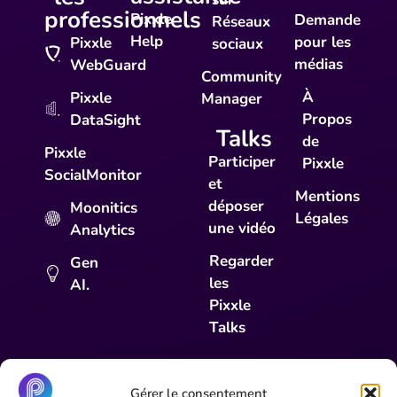
professionnels
Pixxle
Demande
Réseaux
Help
pour les
Pixxle
sociaux
médias
WebGuard
Community
À
Pixxle
Manager
Propos
DataSight
Talks
de
Pixxle
Participer
Pixxle
SocialMonitor
et
Mentions
déposer
Moonitics
Légales
une vidéo
Analytics
Regarder
Gen
les
AI.
Pixxle
Talks
Gérer le consentement