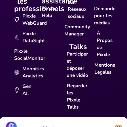
assistance
les
sur
professionnels
Pixxle
Demande
Réseaux
Help
pour les
Pixxle
sociaux
médias
WebGuard
Community
À
Pixxle
Manager
Propos
DataSight
Talks
de
Pixxle
Participer
Pixxle
SocialMonitor
et
Mentions
déposer
Moonitics
Légales
une vidéo
Analytics
Regarder
Gen
les
AI.
Pixxle
Talks