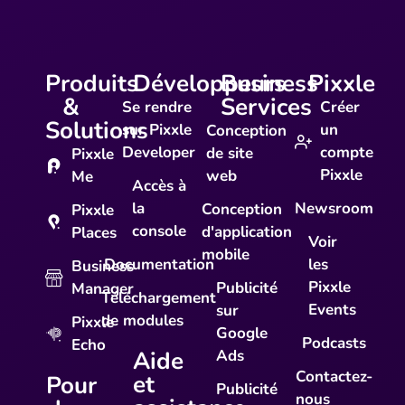
Produits
Développeurs
Business
Pixxle
&
Services
Se rendre
Créer
Solutions
sur Pixxle
un
Conception
Developer
compte
de site
Pixxle
Pixxle
web
Me
Accès à
la
Newsroom
Conception
Pixxle
console
d'application
Places
Voir
mobile
Documentation
les
Business
Pixxle
Publicité
Manager
Téléchargement
Events
sur
de modules
Pixxle
Google
Podcasts
Echo
Aide
Ads
Contactez-
et
Pour
Publicité
nous