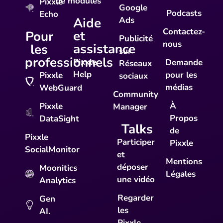
de modules
Pixxle
Google
Podcasts
Echo
Aide
Ads
Contactez-
et
Pour
Publicité
nous
assistance
les
sur
professionnels
Pixxle
Demande
Réseaux
Help
pour les
Pixxle
sociaux
médias
WebGuard
Community
À
Pixxle
Manager
Propos
DataSight
Talks
de
Pixxle
Participer
Pixxle
SocialMonitor
et
Mentions
déposer
Moonitics
Légales
une vidéo
Analytics
Regarder
Gen
les
AI.
Pixxle