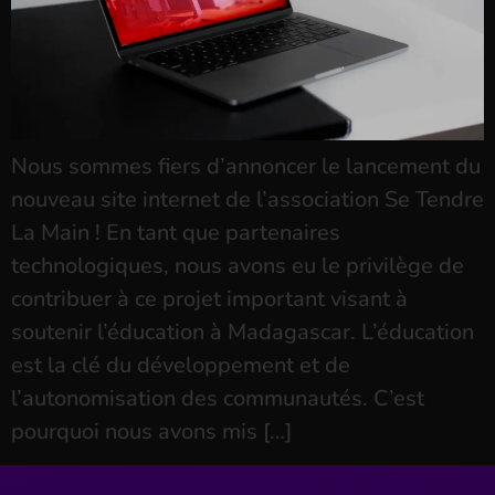
Nous sommes fiers d’annoncer le lancement du
nouveau site internet de l’association Se Tendre
La Main ! En tant que partenaires
technologiques, nous avons eu le privilège de
contribuer à ce projet important visant à
soutenir l’éducation à Madagascar. L’éducation
est la clé du développement et de
l’autonomisation des communautés. C’est
pourquoi nous avons mis […]