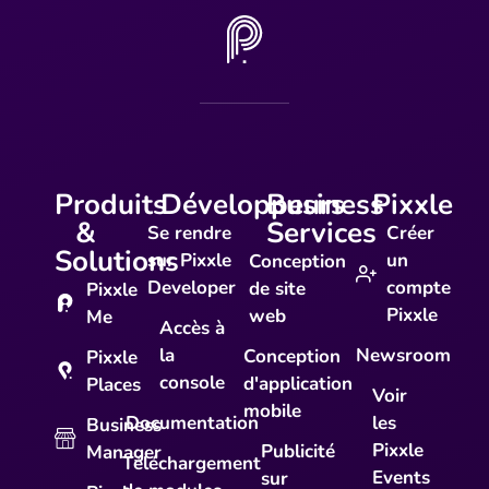
Produits
Développeurs
Business
Pixxle
&
Services
Se rendre
Créer
Solutions
sur Pixxle
un
Conception
Developer
compte
de site
Pixxle
Pixxle
web
Me
Accès à
la
Newsroom
Conception
Pixxle
console
d'application
Places
Voir
mobile
Documentation
les
Business
Pixxle
Publicité
Manager
Téléchargement
Events
sur