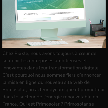
Chez Pixxle, nous avons toujours à cœur de
soutenir les entreprises ambitieuses et
innovantes dans leur transformation digitale.
C’est pourquoi nous sommes fiers d’annoncer
la mise en ligne du nouveau site web de
Primosolar, un acteur dynamique et prometteur
dans le secteur de l’énergie renouvelable en
France. Qui est Primosolar ? Primosolar se