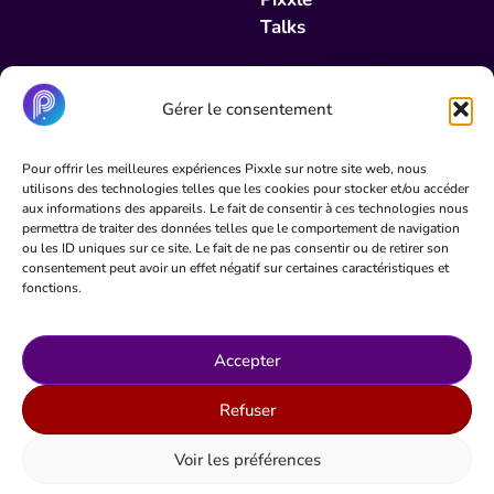
Talks
Gérer le consentement
31 Parc du Golf, CS 90519, 13593 Aix-en-
Pour offrir les meilleures expériences Pixxle sur notre site web, nous
Provence Cedex 2
utilisons des technologies telles que les cookies pour stocker et/ou accéder
aux informations des appareils. Le fait de consentir à ces technologies nous
09 72 66 05 13
permettra de traiter des données telles que le comportement de navigation
ou les ID uniques sur ce site. Le fait de ne pas consentir ou de retirer son
consentement peut avoir un effet négatif sur certaines caractéristiques et
fonctions.
Accepter
Refuser
Voir les préférences
© 2026 Pixxle – Tous droits réservés