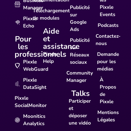
Business
Pixxle
Publicité
Manager
Téléchargement
Events
sur
de modules
Pixxle
Google
Podcasts
Echo
Aide
Ads
Contactez-
et
Pour
Publicité
nous
assistance
les
sur
professionnels
Pixxle
Demande
Réseaux
Help
pour les
Pixxle
sociaux
médias
WebGuard
Community
À
Pixxle
Manager
Propos
DataSight
Talks
de
Pixxle
Participer
Pixxle
SocialMonitor
et
Mentions
déposer
Moonitics
Légales
une vidéo
Analytics