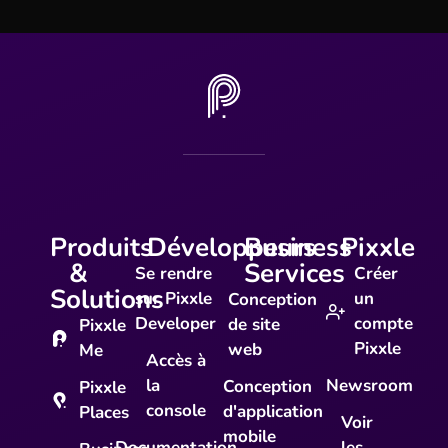
Produits
Développeurs
Business
Pixxle
&
Services
Se rendre
Créer
Solutions
sur Pixxle
un
Conception
Developer
compte
de site
Pixxle
Pixxle
web
Me
Accès à
la
Newsroom
Conception
Pixxle
console
d'application
Places
Voir
mobile
Documentation
les