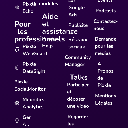
Events
sur
de modules
Pixxle
Google
Podcasts
Echo
Aide
Ads
Contactez-
et
Pour
Publicité
nous
assistance
les
sur
professionnels
Pixxle
Demande
Réseaux
Help
pour les
Pixxle
sociaux
médias
WebGuard
Community
À
Pixxle
Manager
Propos
DataSight
Talks
de
Pixxle
Participer
Pixxle
SocialMonitor
et
Mentions
déposer
Moonitics
Légales
une vidéo
Analytics
Regarder
Gen
les
AI.