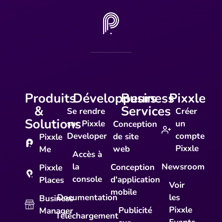
Produits
Développeurs
Business
Pixxle
&
Services
Se rendre
Créer
Solutions
sur Pixxle
un
Conception
Developer
compte
de site
Pixxle
Pixxle
web
Me
Accès à
la
Newsroom
Conception
Pixxle
console
d'application
Places
Voir
mobile
Documentation
les
Business
Pixxle
Publicité
Manager
Téléchargement