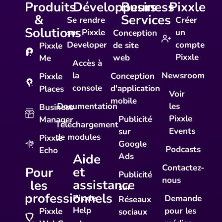
Produits
Développeurs
Business
Pixxle
&
Services
Se rendre
Créer
Solutions
sur Pixxle
un
Conception
Developer
compte
de site
Pixxle
Pixxle
web
Me
Accès à
la
Newsroom
Conception
Pixxle
console
d'application
Places
Voir
mobile
Documentation
les
Business
Pixxle
Publicité
Manager
Téléchargement
Events
sur
de modules
Pixxle
Google
Podcasts
Echo
Aide
Ads
Contactez-
et
Pour
Publicité
nous
assistance
les
sur
professionnels
Pixxle
Demande
Réseaux
Help
pour les
Pixxle
sociaux