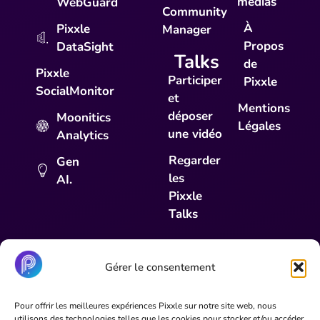
médias
WebGuard
Community
À
Pixxle
Manager
Propos
DataSight
Talks
de
Pixxle
Participer
Pixxle
SocialMonitor
et
Mentions
déposer
Moonitics
Légales
une vidéo
Analytics
Regarder
Gen
les
AI.
Pixxle
Talks
Gérer le consentement
31 Parc du Golf, CS 90519, 13593 Aix-en-
Pour offrir les meilleures expériences Pixxle sur notre site web, nous
Provence Cedex 2
utilisons des technologies telles que les cookies pour stocker et/ou accéder