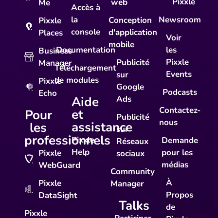
Pixxle
web
Me
Accès à
la
Newsroom
Conception
Pixxle
console
d'application
Places
Voir
mobile
Documentation
les
Business
Pixxle
Publicité
Manager
Téléchargement
Events
sur
de modules
Pixxle
Google
Podcasts
Echo
Aide
Ads
Contactez-
et
Pour
Publicité
nous
assistance
les
sur
professionnels
Pixxle
Demande
Réseaux
Help
pour les
Pixxle
sociaux
médias
WebGuard
Community
À
Pixxle
Manager
Propos
DataSight
Talks
de
Pixxle