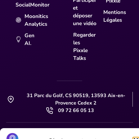
Participer
Pixxle
SocialMonitor
et
Mentions
déposer
Moonitics
Légales
une vidéo
Analytics
Regarder
Gen
les
AI.
Pixxle
Talks
31 Parc du Golf, CS 90519, 13593 Aix-en-
Provence Cedex 2
09 72 66 05 13