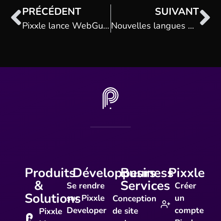
PRÉCÉDENT
SUIVANT
Pixxle lance WebGuard : une nouvelle plateforme intelligente de surveillance de sites web
Nouvelles langues disponibles sur Pixxle Places
Produits
Développeurs
Business
Pixxle
&
Services
Se rendre
Créer
Solutions
sur Pixxle
un
Conception
Developer
compte
de site
Pixxle