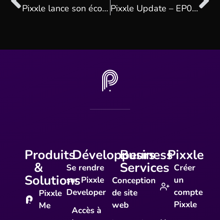
Pixxle lance son écosystème digital révolutionnaire
Pixxle Update – EP01 : Pixxle Me
Produits
Développeurs
Business
Pixxle
&
Services
Se rendre
Créer
Solutions
sur Pixxle
un
Conception
Developer
compte
de site
Pixxle
Pixxle
web
Me
Accès à