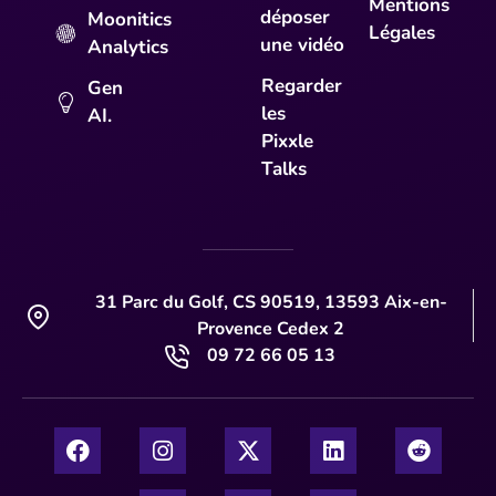
Mentions
déposer
Moonitics
Légales
une vidéo
Analytics
Regarder
Gen
les
AI.
Pixxle
Talks
31 Parc du Golf, CS 90519, 13593 Aix-en-
Provence Cedex 2
09 72 66 05 13