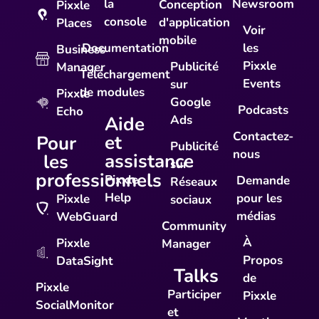
la
Newsroom
Conception
Pixxle
console
d'application
Places
Voir
mobile
Documentation
les
Business
Pixxle
Publicité
Manager
Téléchargement
Events
sur
de modules
Pixxle
Google
Podcasts
Echo
Aide
Ads
Contactez-
et
Pour
Publicité
nous
assistance
les
sur
professionnels
Pixxle
Demande
Réseaux
Help
pour les
Pixxle
sociaux
médias
WebGuard
Community
À
Pixxle
Manager
Propos
DataSight
Talks
de
Pixxle
Participer
Pixxle
SocialMonitor
et