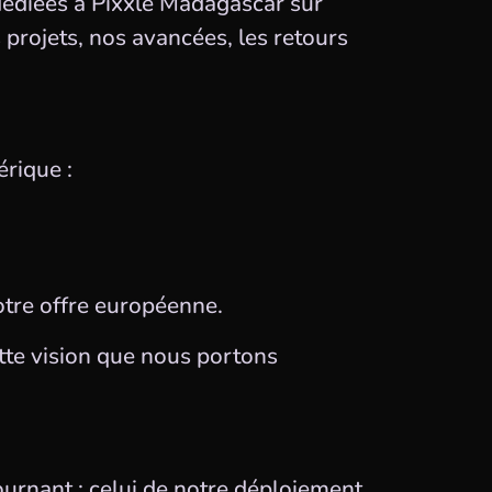
dédiées à Pixxle Madagascar sur
 projets, nos avancées, les retours
rique :
otre offre européenne.
tte vision que nous portons
urnant : celui de notre déploiement