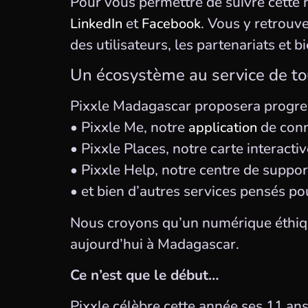
Pour vous permettre de suivre cette
et
. Vous y retrouv
LinkedIn
Facebook
des utilisateurs, les partenariats et b
Un écosystème au service de t
Pixxle Madagascar proposera progre
• Pixxle Me, notre
de conn
application
• Pixxle Places, notre carte interacti
• Pixxle Help, notre centre de suppor
• et bien d’autres services pensés po
Nous croyons qu’un numérique éthique
aujourd’hui à Madagascar.
Ce n’est que le début…
Pixxle célèbre cette année ses 11 an