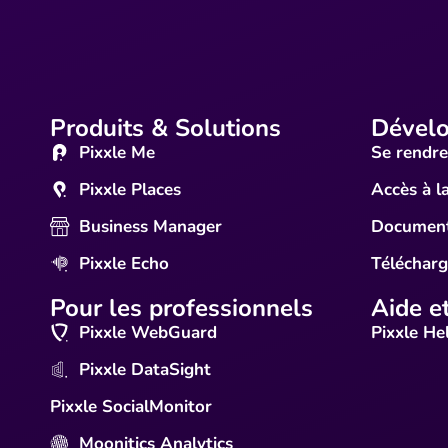
Produits & Solutions
Dével
Pixxle Me
Se rendre
Pixxle Places
Accès à l
Business Manager
Document
Pixxle Echo
Téléchar
Pour les professionnels
Aide e
Pixxle WebGuard
Pixxle He
Pixxle DataSight
Pixxle SocialMonitor
Moonitics Analytics