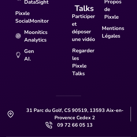
Propos
DataSight
Talks
de
Pixxle
Participer
Pixxle
SocialMonitor
et
Mentions
déposer
Moonitics
Légales
une vidéo
Analytics
Regarder
Gen
les
AI.
Pixxle
Talks
31 Parc du Golf, CS 90519, 13593 Aix-en-
Provence Cedex 2
09 72 66 05 13