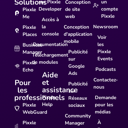
Solutions
sur Pixxle
un
Conception
Developer
compte
de site
Pixxle
Pixxle
web
Me
Accès à
la
Newsroom
Conception
Pixxle
console
d'application
Places
Voir
mobile
Documentation
les
Business
Pixxle
Publicité
Manager
Téléchargement
Events
sur
de modules
Pixxle
Google
Podcasts
Echo
Aide
Ads
Contactez-
et
Pour
Publicité
nous
assistance
les
sur
professionnels
Pixxle
Demande
Réseaux
Help
pour les
Pixxle
sociaux
médias
WebGuard
Community
À
Pixxle
Manager