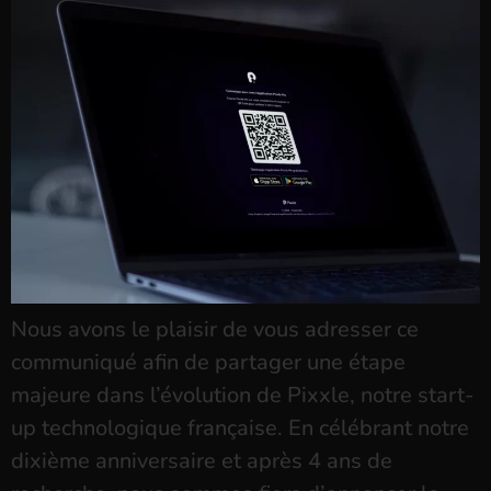
Nous avons le plaisir de vous adresser ce
communiqué afin de partager une étape
majeure dans l’évolution de Pixxle, notre start-
up technologique française. En célébrant notre
dixième anniversaire et après 4 ans de