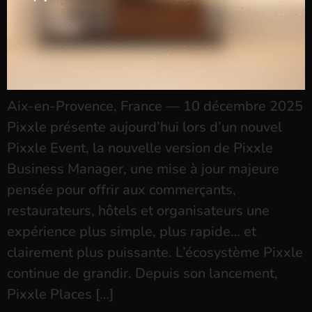
Aix-en-Provence, France — 10 décembre 2025
Pixxle présente aujourd’hui lors d’un nouvel
Pixxle Event, la nouvelle version de Pixxle
Business Manager, une mise à jour majeure
pensée pour offrir aux commerçants,
restaurateurs, hôtels et organisateurs une
expérience plus simple, plus rapide… et
clairement plus puissante. L’écosystème Pixxle
continue de grandir. Depuis son lancement,
Pixxle Places […]