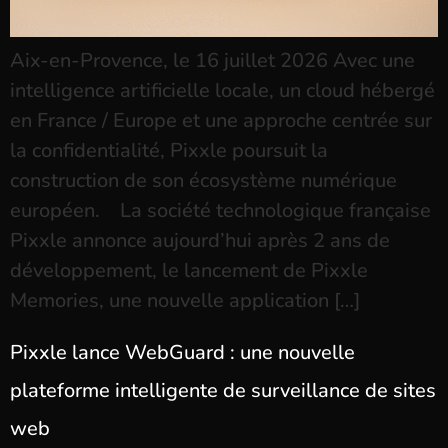
Aix-en-Provence, le 16 juillet 2026 Avec une
intelligence artificielle locale, un cloud hébergé
en France / Europe et une approche centrée sur
la confidentialité, Pixxle poursuit la
construction de son écosystème numérique
européen. La société technologique française
Pixxle annonce aujourd’hui après 2 ans de
développement, le lancement de Pixxle
Memories, une nouvelle application […]
Pixxle lance WebGuard : une nouvelle
plateforme intelligente de surveillance de sites
web