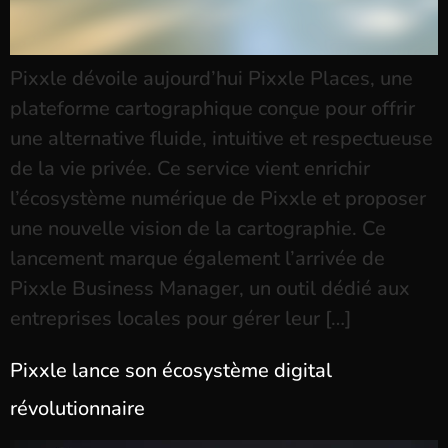
Pixxle dévoile aujourd’hui Pixxle Places, une
plateforme cartographique conçue pour offrir
une alternative fluide, intuitive et respectueuse
de la vie privée. Ce service vient enrichir
l’écosystème numérique de Pixxle et proposer
une nouvelle vision de la cartographie. Ce
lancement marque également l’arrivée de
Pixxle Business Manager, un outil dédié aux
entreprises locales pour gérer leur […]
Pixxle lance son écosystème digital
révolutionnaire