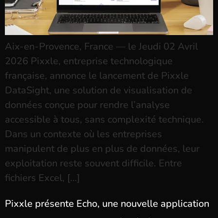
Aix-en-Provence, France — le Jeudi 02 Avril
2026 Pixxle, entreprise technologique
française, annonce le lancement de Pixxle
DataSight, une solution de visualisation de
données conçue pour rendre l’analyse
accessible à tous, sans complexité technique.
Dans un contexte où les entreprises
manipulent de plus en plus de données, leur
exploitation reste souvent difficile. Entre
fichiers Excel, […]
Pixxle présente Echo, une nouvelle application