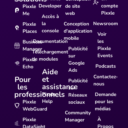
Developer
compte
de site
Pixxle
Pixxle
web
Me
Accès à
la
Newsroom
Conception
Pixxle
console
d'application
Places
Voir
mobile
Documentation
les
Business
Pixxle
Publicité
Manager
Téléchargement
Events
sur
de modules
Pixxle
Google
Podcasts
Echo
Aide
Ads
Contactez-
et
Pour
Publicité
nous
assistance
les
sur
professionnels
Pixxle
Demande
Réseaux
Help
pour les
Pixxle
sociaux
médias
WebGuard
Community
À
Pixxle
Manager
Propos
DataSight