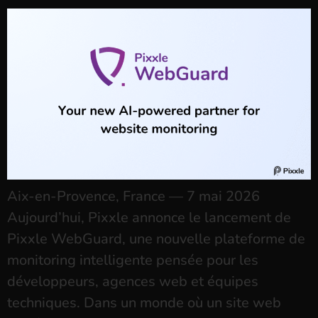
Aix-en-Provence, France — 7 mai 2026
Aujourd’hui, Pixxle annonce le lancement de
Pixxle WebGuard, une nouvelle plateforme de
monitoring intelligente pensée pour les
développeurs, agences web et équipes
techniques. Dans un monde où un site web