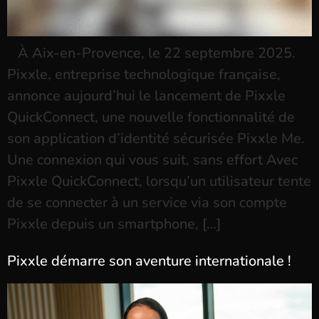
À Aix-en-Provence, le 22 septembre 2025.
Pixxle, entreprise technologique française,
annonce aujourd’hui le lancement de Pixxle
QuickConnect, une nouvelle fonctionnalité de
son application d’identité sécurisée Pixxle Me.
Une connexion qui vous suit, sans effort Avec
Pixxle QuickConnect, lorsqu’un utilisateur tente
de se connecter à un service via son compte
Pixxle depuis un smartphone, […]
Pixxle démarre son aventure internationale !