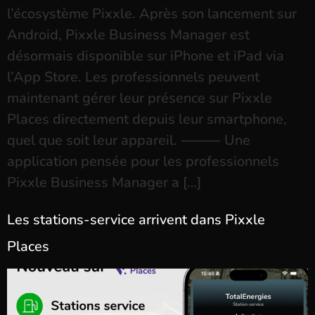
l’écosystème Pixxle. Après son lancement sur
Android, Pixxle Business Manager est
désormais disponible sur iPhone et iPad via
l’App Store. Les professionnels peuvent
maintenant gérer leur présence sur Pixxle
Places directement depuis leur smartphone,
quel que soit leur appareil. ⸻ Une
application pensée pour les professionnels
Pixxle Business Manager a […]
Les stations-service arrivent dans Pixxle
Places