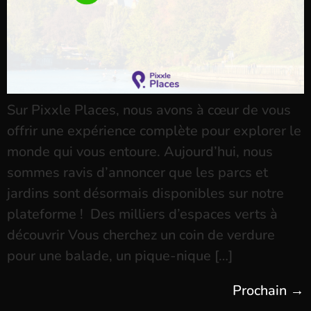
Sur Pixxle Places, nous avons à cœur de vous
offrir une expérience complète pour explorer le
monde qui vous entoure. Aujourd’hui, nous
sommes ravis d’annoncer que les parcs et
jardins sont désormais disponibles sur notre
plateforme ! Des milliers d’espaces verts à
découvrir Vous cherchez un coin de verdure
pour une balade, un pique-nique […]
Prochain
→