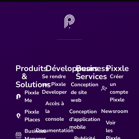
Produits
Développeurs
Business
Pixxle
&
Services
Se rendre
Créer
Solutions
sur Pixxle
un
Conception
Developer
compte
de site
Pixxle
Pixxle
web
Me
Accès à
la
Newsroom
Conception
Pixxle
console
d'application
Places
Voir
mobile
Documentation
les
Business
Pixxle
Publicité
Manager