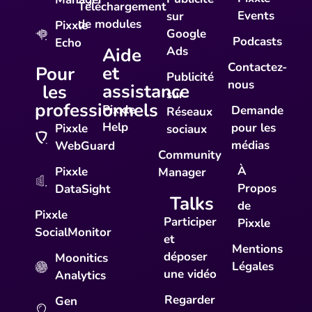
Téléchargement
Events
sur
de modules
Pixxle
Google
Podcasts
Echo
Aide
Ads
Contactez-
et
Pour
Publicité
nous
assistance
les
sur
professionnels
Pixxle
Demande
Réseaux
Help
pour les
Pixxle
sociaux
médias
WebGuard
Community
À
Pixxle
Manager
Propos
DataSight
Talks
de
Pixxle
Participer
Pixxle
SocialMonitor
et
Mentions
déposer
Moonitics
Légales
une vidéo
Analytics
Regarder
Gen