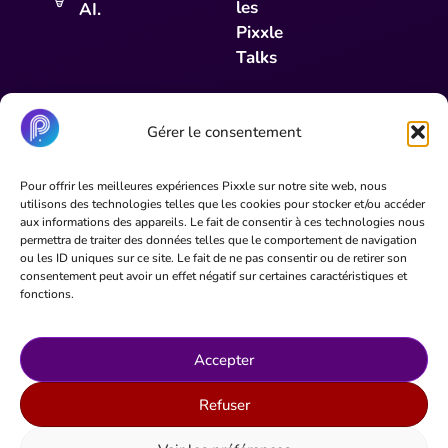
les
AI.
Pixxle
Talks
Gérer le consentement
31 Parc du Golf, CS 90519, 13593 Aix-en-
Pour offrir les meilleures expériences Pixxle sur notre site web, nous
Provence Cedex 2
utilisons des technologies telles que les cookies pour stocker et/ou accéder
aux informations des appareils. Le fait de consentir à ces technologies nous
09 72 66 05 13
permettra de traiter des données telles que le comportement de navigation
ou les ID uniques sur ce site. Le fait de ne pas consentir ou de retirer son
consentement peut avoir un effet négatif sur certaines caractéristiques et
fonctions.
Accepter
Refuser