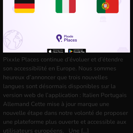
Pixxle Places continue d’évoluer et d’étendre
son accessibilité en Europe. Nous sommes
heureux d’annoncer que trois nouvelles
langues sont désormais disponibles sur la
version web de l’application : Italien Portugais
Allemand Cette mise à jour marque une
nouvelle étape dans notre volonté de proposer
une plateforme plus ouverte et accessible aux
utilisateurs européens. Une […]